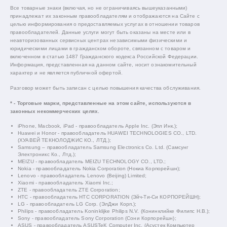
Все товарные знаки (включая, но не ограничиваясь вышеуказанными)
принадлежат их законным правообладателям и отображаются на Сайте с
целью информирования о предоставляемых услугах в отношении товаров
правообладателей. Данные услуги могут быть оказаны на месте или в
неавторизованных сервисных центрах независимыми физическими и
юридическими лицами в гражданском обороте, связанном с товаром и
включенном в статью 1487 Гражданского кодекса Российской Федерации.
Информация, представленная на данном сайте, носит ознакомительный
характер и не является публичной офертой.
Разговор может быть записан с целью повышения качества обслуживания.
* - Торговые марки, представленные на этом сайте, используются в
законных некоммерческих целях.
iPhone, Macbook, iPad - правообладатель Apple Inc. (Эпл Инк.);
Huawei и Honor - правообладатель HUAWEI TECHNOLOGIES CO., LTD.
(ХУАВЕЙ ТЕКНОЛОДЖИС КО., ЛТД.);
Samsung – правообладатель Samsung Electronics Co. Ltd. (Самсунг
Электроникс Ко., Лтд.);
MEIZU - правообладатель MEIZU TECHNOLOGY CO., LTD.;
Nokia - правообладатель Nokia Corporation (Нокиа Корпорейшн);
Lenovo - правообладатель Lenovo (Beijing) Limited;
Xiaomi - правообладатель Xiaomi Inc.;
ZTE - правообладатель ZTE Corporation;
HTC - правообладатель HTC CORPORATION (Эйч-Ти-Си КОРПОРЕЙШН);
LG - правообладатель LG Corp. (ЭлДжи Корп.);
Philips - правообладатель Koninklijke Philips N.V. (Конинклийке Филипс Н.В.);
Sony - правообладатель Sony Corporation (Сони Корпорейшн);
ASUS - правообладатель ASUSTeK Computer Inc. (Асустек Компьютер