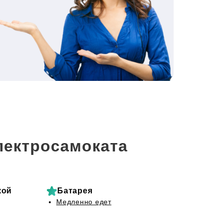
лектросамоката
кой
Батарея
Медленно едет