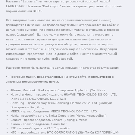
Название "Laurastar" является зарегистрированной торговой маркой
LAURASTAR. Название "Bork-Import" является зарегистрированной торговой
маркой компании BORK.
Все товарные знаки (включая, но не ограничиваясь вышеуказанными)
принадлежат их законным правообладателям и отображаются на Сайте с
целью информирования о предоставляемых услугах в отношении товаров
правообладателей. Данные услуги могут быть оказаны на месте или в
неавторизованных сервисных центрах независимыми физическими и
юридическими лицами в гражданском обороте, связанном с товаром и
включенном в статью 1487 Гражданского кодекса Российской Федерации.
Информация, представленная на данном сайте, носит ознакомительный
характер и не является публичной офертой.
Разговор может быть записан с целью повышения качества обслуживания.
* - Торговые марки, представленные на этом сайте, используются в
законных некоммерческих целях.
iPhone, Macbook, iPad - правообладатель Apple Inc. (Эпл Инк.);
Huawei и Honor - правообладатель HUAWEI TECHNOLOGIES CO., LTD.
(ХУАВЕЙ ТЕКНОЛОДЖИС КО., ЛТД.);
Samsung – правообладатель Samsung Electronics Co. Ltd. (Самсунг
Электроникс Ко., Лтд.);
MEIZU - правообладатель MEIZU TECHNOLOGY CO., LTD.;
Nokia - правообладатель Nokia Corporation (Нокиа Корпорейшн);
Lenovo - правообладатель Lenovo (Beijing) Limited;
Xiaomi - правообладатель Xiaomi Inc.;
ZTE - правообладатель ZTE Corporation;
HTC - правообладатель HTC CORPORATION (Эйч-Ти-Си КОРПОРЕЙШН);