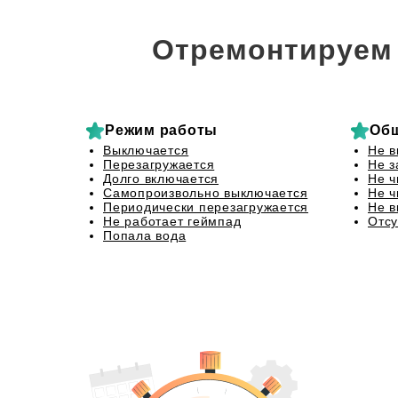
Отремонтируем 
Режим работы
Об
Выключается
Не в
Перезагружается
Не з
Долго включается
Не ч
Самопроизвольно выключается
Не ч
Периодически перезагружается
Не в
Не работает геймпад
Отсу
Попала вода