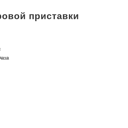
ровой приставки
е
дача