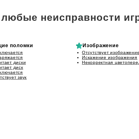
любые неисправности иг
щие поломки
Изображение
ключается
Отсутствует изображени
аряжается
Искажение изображения
итает диски
Некорректная цветопере
итает диск
ключается
тствует звук