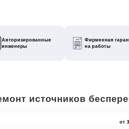
Авторизированные
Фирменная гаран
инженеры
на работы
емонт источников беспер
от 