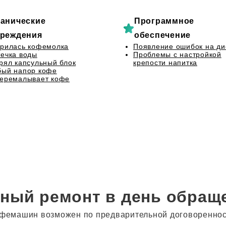
анические
Программное
реждения
обеспечение
рилась кофемолка
Появление ошибок на ди
ечка воды
Проблемы с настройкой
рял капсульный блок
крепости напитка
бый напор кофе
перемалывает кофе
ный ремонт в день обращ
фемашин возможен по предварительной договоренности