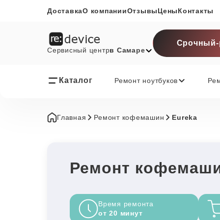
Доставка
О компании
Отзывы
Цены
Контакты
Срочный-
Сервисный центр
в Самаре
Каталог
Ремонт ноутбуков
Ре
Главная
Ремонт кофемашин
Eureka
Ремонт кофемаши
Время ремонта
от 20 минут