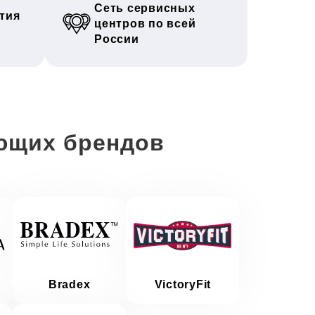
Сеть сервисных
тия
центров по всей
России
ющих брендов
Bradex
VictoryFit