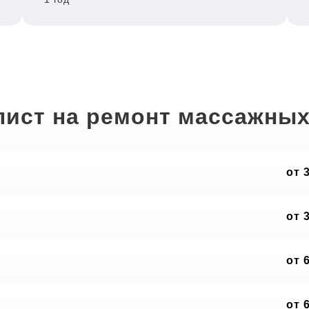
лист на ремонт массажных
от 
от 
от 
от 