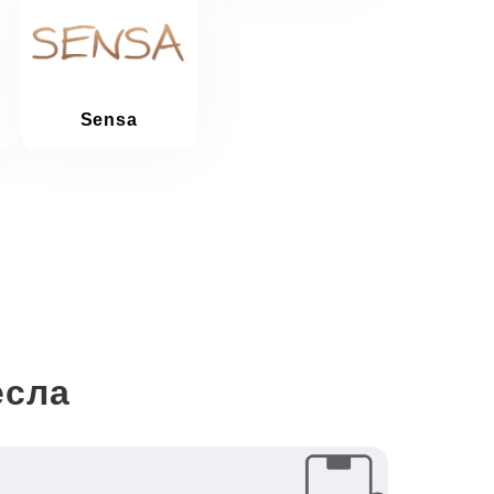
Sensa
есла