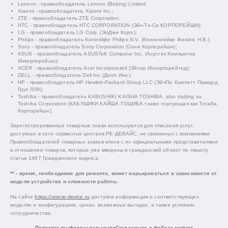
Lenovo - правообладатель Lenovo (Beijing) Limited;
Xiaomi - правообладатель Xiaomi Inc.;
ZTE - правообладатель ZTE Corporation;
HTC - правообладатель HTC CORPORATION (Эйч-Ти-Си КОРПОРЕЙШН);
LG - правообладатель LG Corp. (ЭлДжи Корп.);
Philips - правообладатель Koninklijke Philips N.V. (Конинклийке Филипс Н.В.);
Sony - правообладатель Sony Corporation (Сони Корпорейшн);
ASUS - правообладатель ASUSTeK Computer Inc. (Асустек Компьютер
Инкорпорейшн);
ACER - правообладатель Acer Incorporated (Эйсер Инкорпорейтед);
DELL - правообладатель Dell Inc.(Делл Инк.);
HP - правообладатель HP Hewlett-Packard Group LLC (ЭйчПи Хьюлетт Паккард
Груп ЛЛК);
Toshiba - правообладатель KABUSHIKI KAISHA TOSHIBA, also trading as
Toshiba Corporation (КАБУШИКИ КАЙША ТОШИБА также торгующая как Тосиба
Корпорейшн).
Зарегистрированные товарные знаки используются для описания услуг,
доступных в сети сервисных центров РЕ-ДЕВАЙС, не связанных с компаниями
Правообладателей товарных знаков и/или с их официальными представителями
в отношении товаров, которые уже введены в гражданский оборот по смыслу
статьи 1487 Гражданского кодекса.
** - время, необходимое для ремонта, может варьироваться в зависимости от
модели устройства и сложности работы.
На сайте
https://smr.re-device.ru
доступна информация о соответствующих
моделях и конфигурациях, ценах, возможных выгодах, а также условиях
сотрудничества.
Политика конфиденциальности
Соглашение о файлах cookies