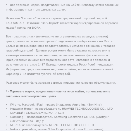
* - Все торговые марки, представленные на Сайте, используются в законных
информационных и описательных целях.
Название "Laurastar" является зарегистрированной торговой маркой
LAURASTAR. Название "Bork-Import" является зарегистрированной торговой
маркой компании BORK.
Все товарные знаки (включая, но не ограничиваясь вышеуказанными)
принадлежат их законным правообладателям и отображаются на Сайте с
целью информирования о предоставляемых услугах в отношении товаров
правообладателей. Данные услуги могут быть оказаны на месте или в
неавторизованных сервисных центрах независимыми физическими и
юридическими лицами в гражданском обороте, связанном с товаром и
включенном в статью 1487 Гражданского кодекса Российской Федерации.
Информация, представленная на данном сайте, носит ознакомительный
характер и не является публичной офертой.
Разговор может быть записан с целью повышения качества обслуживания.
* - Торговые марки, представленные на этом сайте, используются в
законных некоммерческих целях.
iPhone, Macbook, iPad - правообладатель Apple Inc. (Эпл Инк.);
Huawei и Honor - правообладатель HUAWEI TECHNOLOGIES CO., LTD.
(ХУАВЕЙ ТЕКНОЛОДЖИС КО., ЛТД.);
Samsung – правообладатель Samsung Electronics Co. Ltd. (Самсунг
Электроникс Ко., Лтд.);
MEIZU - правообладатель MEIZU TECHNOLOGY CO., LTD.;
Nokia - правообладатель Nokia Corporation (Нокиа Корпорейшн);