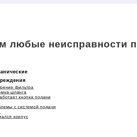
м любые неисправности п
анические
реждения
рение фильтра
омка шланга
аботает кнопка подачи
а
лемы с системой подачи
ы
ался корпус