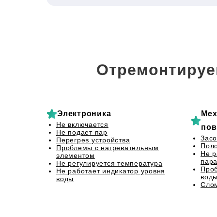
Отремонтируе
Электроника
Мех
Не включается
пов
Не подает пар
Засо
Перегрев устройства
Пол
Проблемы с нагревательным
Не р
элементом
пар
Не регулируется температура
Проб
Не работает индикатор уровня
вод
воды
Слом