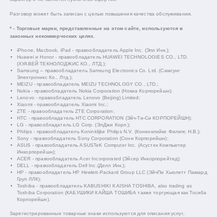
Разговор может быть записан с целью повышения качества обслуживания.
* - Торговые марки, представленные на этом сайте, используются в
законных некоммерческих целях.
iPhone, Macbook, iPad - правообладатель Apple Inc. (Эпл Инк.);
Huawei и Honor - правообладатель HUAWEI TECHNOLOGIES CO., LTD.
(ХУАВЕЙ ТЕКНОЛОДЖИС КО., ЛТД.);
Samsung – правообладатель Samsung Electronics Co. Ltd. (Самсунг
Электроникс Ко., Лтд.);
MEIZU - правообладатель MEIZU TECHNOLOGY CO., LTD.;
Nokia - правообладатель Nokia Corporation (Нокиа Корпорейшн);
Lenovo - правообладатель Lenovo (Beijing) Limited;
Xiaomi - правообладатель Xiaomi Inc.;
ZTE - правообладатель ZTE Corporation;
HTC - правообладатель HTC CORPORATION (Эйч-Ти-Си КОРПОРЕЙШН);
LG - правообладатель LG Corp. (ЭлДжи Корп.);
Philips - правообладатель Koninklijke Philips N.V. (Конинклийке Филипс Н.В.);
Sony - правообладатель Sony Corporation (Сони Корпорейшн);
ASUS - правообладатель ASUSTeK Computer Inc. (Асустек Компьютер
Инкорпорейшн);
ACER - правообладатель Acer Incorporated (Эйсер Инкорпорейтед);
DELL - правообладатель Dell Inc.(Делл Инк.);
HP - правообладатель HP Hewlett-Packard Group LLC (ЭйчПи Хьюлетт Паккард
Груп ЛЛК);
Toshiba - правообладатель KABUSHIKI KAISHA TOSHIBA, also trading as
Toshiba Corporation (КАБУШИКИ КАЙША ТОШИБА также торгующая как Тосиба
Корпорейшн).
Зарегистрированные товарные знаки используются для описания услуг,