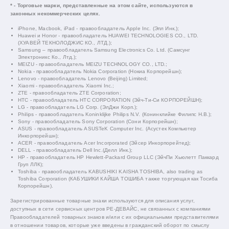
* - Торговые марки, представленные на этом сайте, используются в
законных некоммерческих целях.
iPhone, Macbook, iPad - правообладатель Apple Inc. (Эпл Инк.);
Huawei и Honor - правообладатель HUAWEI TECHNOLOGIES CO., LTD.
(ХУАВЕЙ ТЕКНОЛОДЖИС КО., ЛТД.);
Samsung – правообладатель Samsung Electronics Co. Ltd. (Самсунг
Электроникс Ко., Лтд.);
MEIZU - правообладатель MEIZU TECHNOLOGY CO., LTD.;
Nokia - правообладатель Nokia Corporation (Нокиа Корпорейшн);
Lenovo - правообладатель Lenovo (Beijing) Limited;
Xiaomi - правообладатель Xiaomi Inc.;
ZTE - правообладатель ZTE Corporation;
HTC - правообладатель HTC CORPORATION (Эйч-Ти-Си КОРПОРЕЙШН);
LG - правообладатель LG Corp. (ЭлДжи Корп.);
Philips - правообладатель Koninklijke Philips N.V. (Конинклийке Филипс Н.В.);
Sony - правообладатель Sony Corporation (Сони Корпорейшн);
ASUS - правообладатель ASUSTeK Computer Inc. (Асустек Компьютер
Инкорпорейшн);
ACER - правообладатель Acer Incorporated (Эйсер Инкорпорейтед);
DELL - правообладатель Dell Inc.(Делл Инк.);
HP - правообладатель HP Hewlett-Packard Group LLC (ЭйчПи Хьюлетт Паккард
Груп ЛЛК);
Toshiba - правообладатель KABUSHIKI KAISHA TOSHIBA, also trading as
Toshiba Corporation (КАБУШИКИ КАЙША ТОШИБА также торгующая как Тосиба
Корпорейшн).
Зарегистрированные товарные знаки используются для описания услуг,
доступных в сети сервисных центров РЕ-ДЕВАЙС, не связанных с компаниями
Правообладателей товарных знаков и/или с их официальными представителями
в отношении товаров, которые уже введены в гражданский оборот по смыслу