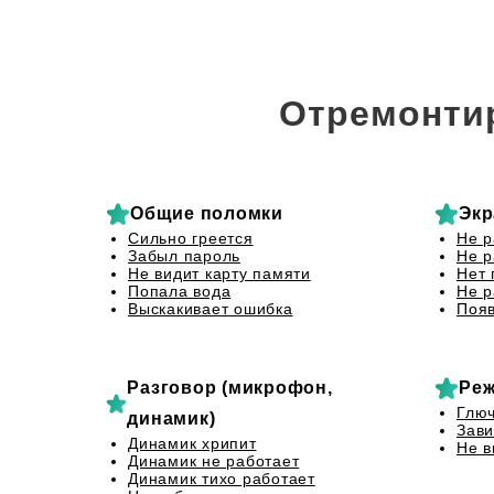
Отремонти
Общие поломки
Экр
Сильно греется
Не р
Забыл пароль
Не р
Не видит карту памяти
Нет 
Попала вода
Не р
Выскакивает ошибка
Появ
Разговор (микрофон,
Реж
Глю
динамик)
Зави
Динамик хрипит
Не в
Динамик не работает
Динамик тихо работает