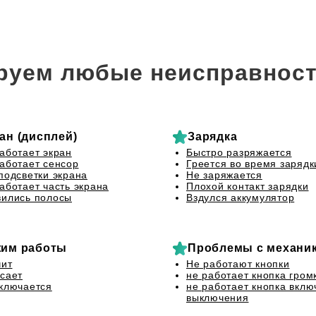
руем любые неисправност
ан (дисплей)
Зарядка
аботает экран
Быстро разряжается
аботает сенсор
Греется во время зарядк
подсветки экрана
Не заряжается
аботает часть экрана
Плохой контакт зарядки
ились полосы
Вздулся аккумулятор
им работы
Проблемы с механи
чит
Не работают кнопки
сает
не работает кнопка гром
ключается
не работает кнопка вклю
выключения