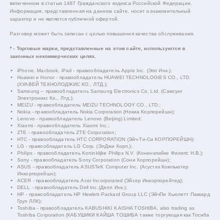
включенном в статью 1487 Гражданского кодекса Российской Федерации.
Информация, представленная на данном сайте, носит ознакомительный
характер и не является публичной офертой.
Разговор может быть записан с целью повышения качества обслуживания.
* - Торговые марки, представленные на этом сайте, используются в
законных некоммерческих целях.
iPhone, Macbook, iPad - правообладатель Apple Inc. (Эпл Инк.);
Huawei и Honor - правообладатель HUAWEI TECHNOLOGIES CO., LTD.
(ХУАВЕЙ ТЕКНОЛОДЖИС КО., ЛТД.);
Samsung – правообладатель Samsung Electronics Co. Ltd. (Самсунг
Электроникс Ко., Лтд.);
MEIZU - правообладатель MEIZU TECHNOLOGY CO., LTD.;
Nokia - правообладатель Nokia Corporation (Нокиа Корпорейшн);
Lenovo - правообладатель Lenovo (Beijing) Limited;
Xiaomi - правообладатель Xiaomi Inc.;
ZTE - правообладатель ZTE Corporation;
HTC - правообладатель HTC CORPORATION (Эйч-Ти-Си КОРПОРЕЙШН);
LG - правообладатель LG Corp. (ЭлДжи Корп.);
Philips - правообладатель Koninklijke Philips N.V. (Конинклийке Филипс Н.В.);
Sony - правообладатель Sony Corporation (Сони Корпорейшн);
ASUS - правообладатель ASUSTeK Computer Inc. (Асустек Компьютер
Инкорпорейшн);
ACER - правообладатель Acer Incorporated (Эйсер Инкорпорейтед);
DELL - правообладатель Dell Inc.(Делл Инк.);
HP - правообладатель HP Hewlett-Packard Group LLC (ЭйчПи Хьюлетт Паккард
Груп ЛЛК);
Toshiba - правообладатель KABUSHIKI KAISHA TOSHIBA, also trading as
Toshiba Corporation (КАБУШИКИ КАЙША ТОШИБА также торгующая как Тосиба