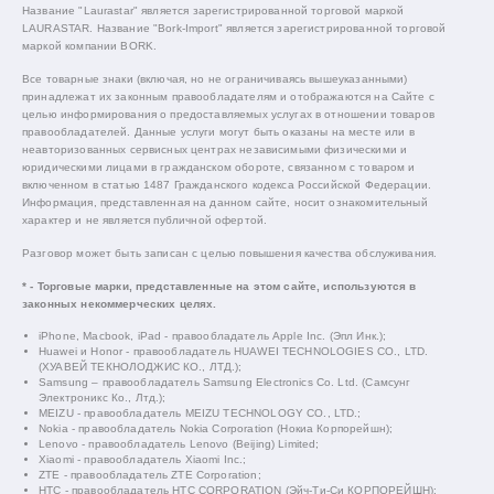
Название "Laurastar" является зарегистрированной торговой маркой
LAURASTAR. Название "Bork-Import" является зарегистрированной торговой
маркой компании BORK.
Все товарные знаки (включая, но не ограничиваясь вышеуказанными)
принадлежат их законным правообладателям и отображаются на Сайте с
целью информирования о предоставляемых услугах в отношении товаров
правообладателей. Данные услуги могут быть оказаны на месте или в
неавторизованных сервисных центрах независимыми физическими и
юридическими лицами в гражданском обороте, связанном с товаром и
включенном в статью 1487 Гражданского кодекса Российской Федерации.
Информация, представленная на данном сайте, носит ознакомительный
характер и не является публичной офертой.
Разговор может быть записан с целью повышения качества обслуживания.
* - Торговые марки, представленные на этом сайте, используются в
законных некоммерческих целях.
iPhone, Macbook, iPad - правообладатель Apple Inc. (Эпл Инк.);
Huawei и Honor - правообладатель HUAWEI TECHNOLOGIES CO., LTD.
(ХУАВЕЙ ТЕКНОЛОДЖИС КО., ЛТД.);
Samsung – правообладатель Samsung Electronics Co. Ltd. (Самсунг
Электроникс Ко., Лтд.);
MEIZU - правообладатель MEIZU TECHNOLOGY CO., LTD.;
Nokia - правообладатель Nokia Corporation (Нокиа Корпорейшн);
Lenovo - правообладатель Lenovo (Beijing) Limited;
Xiaomi - правообладатель Xiaomi Inc.;
ZTE - правообладатель ZTE Corporation;
HTC - правообладатель HTC CORPORATION (Эйч-Ти-Си КОРПОРЕЙШН);