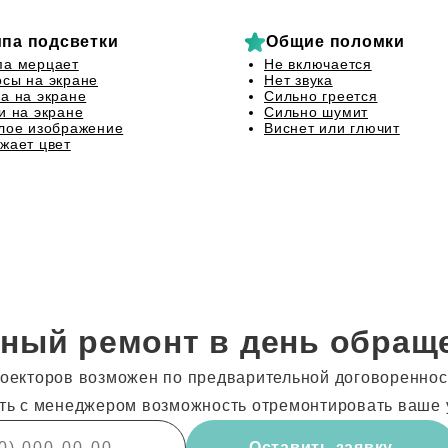
па подсветки
Общие поломки
па мерцает
Не включается
сы на экране
Нет звука
а на экране
Сильно греется
и на экране
Сильно шумит
лое изображение
Виснет или глючит
жает цвет
ный ремонт в день обращ
оекторов возможен по предварительной договоренност
ть с менеджером возможность отремонтировать ваше 
Оставить заявку