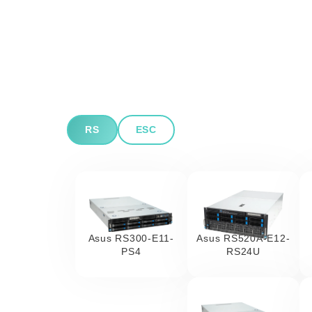
RS
ESC
Asus RS300-E11-
Asus RS520A-E12-
PS4
RS24U