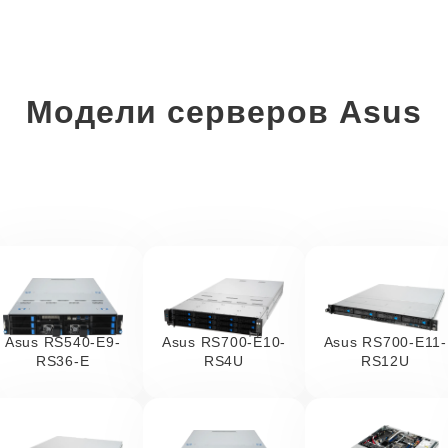
Модели серверов Asus
Asus RS540-E9-
Asus RS700-E10-
Asus RS700-E11-
RS36-E
RS4U
RS12U