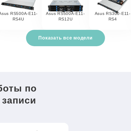
Asus RS500A-E11-
Asus RS500A-E11-
Asus RS300-E11-
RS4U
RS12U
RS4
Показать все модели
боты по
 записи