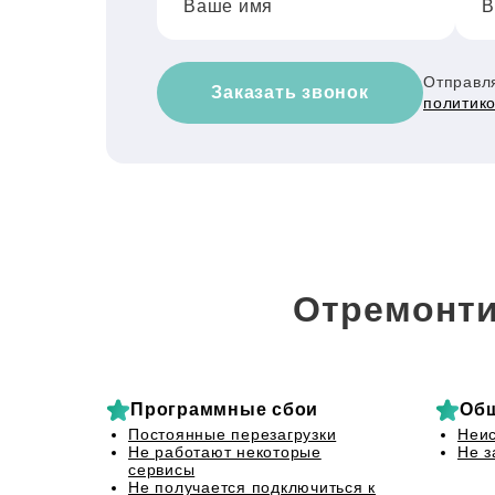
Ваше имя
В
Отправля
Заказать звонок
политик
Отремонти
Программные сбои
Об
Постоянные перезагрузки
Неис
Не работают некоторые
Не з
сервисы
Не получается подключиться к