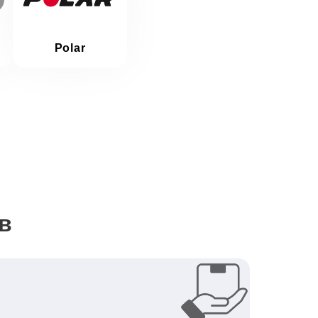
Polar
в