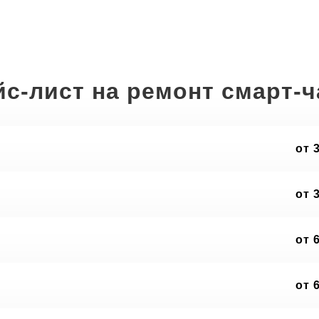
с-лист на ремонт смарт-
от 
от 
от 
от 