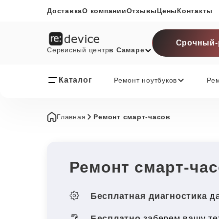
Доставка
О компании
Отзывы
Цены
Контакты
Срочный-
Сервисный центр
в Самаре
Каталог
Ремонт ноутбуков
Ре
Главная
Ремонт смарт-часов
Ремонт смарт-час
Бесплатная диагностика
да
Бесплатно
заберем вашу те