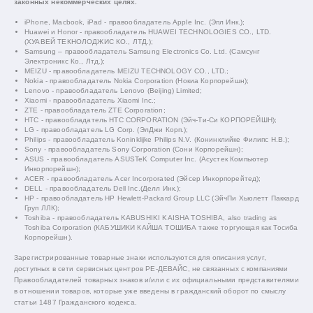
законных некоммерческих целях.
iPhone, Macbook, iPad - правообладатель Apple Inc. (Эпл Инк.);
Huawei и Honor - правообладатель HUAWEI TECHNOLOGIES CO., LTD.
(ХУАВЕЙ ТЕКНОЛОДЖИС КО., ЛТД.);
Samsung – правообладатель Samsung Electronics Co. Ltd. (Самсунг
Электроникс Ко., Лтд.);
MEIZU - правообладатель MEIZU TECHNOLOGY CO., LTD.;
Nokia - правообладатель Nokia Corporation (Нокиа Корпорейшн);
Lenovo - правообладатель Lenovo (Beijing) Limited;
Xiaomi - правообладатель Xiaomi Inc.;
ZTE - правообладатель ZTE Corporation;
HTC - правообладатель HTC CORPORATION (Эйч-Ти-Си КОРПОРЕЙШН);
LG - правообладатель LG Corp. (ЭлДжи Корп.);
Philips - правообладатель Koninklijke Philips N.V. (Конинклийке Филипс Н.В.);
Sony - правообладатель Sony Corporation (Сони Корпорейшн);
ASUS - правообладатель ASUSTeK Computer Inc. (Асустек Компьютер
Инкорпорейшн);
ACER - правообладатель Acer Incorporated (Эйсер Инкорпорейтед);
DELL - правообладатель Dell Inc.(Делл Инк.);
HP - правообладатель HP Hewlett-Packard Group LLC (ЭйчПи Хьюлетт Паккард
Груп ЛЛК);
Toshiba - правообладатель KABUSHIKI KAISHA TOSHIBA, also trading as
Toshiba Corporation (КАБУШИКИ КАЙША ТОШИБА также торгующая как Тосиба
Корпорейшн).
Зарегистрированные товарные знаки используются для описания услуг,
доступных в сети сервисных центров РЕ-ДЕВАЙС, не связанных с компаниями
Правообладателей товарных знаков и/или с их официальными представителями
в отношении товаров, которые уже введены в гражданский оборот по смыслу
статьи 1487 Гражданского кодекса.