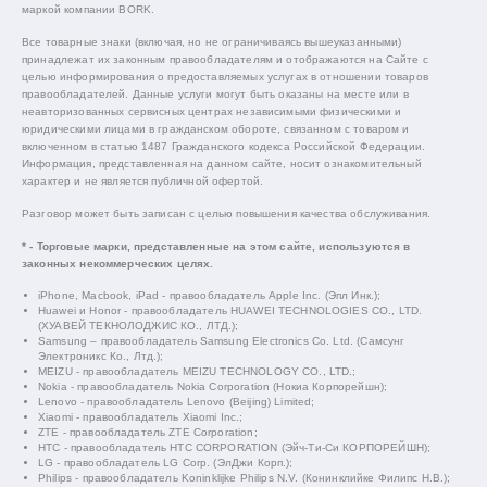
маркой компании BORK.
Все товарные знаки (включая, но не ограничиваясь вышеуказанными)
принадлежат их законным правообладателям и отображаются на Сайте с
целью информирования о предоставляемых услугах в отношении товаров
правообладателей. Данные услуги могут быть оказаны на месте или в
неавторизованных сервисных центрах независимыми физическими и
юридическими лицами в гражданском обороте, связанном с товаром и
включенном в статью 1487 Гражданского кодекса Российской Федерации.
Информация, представленная на данном сайте, носит ознакомительный
характер и не является публичной офертой.
Разговор может быть записан с целью повышения качества обслуживания.
* - Торговые марки, представленные на этом сайте, используются в
законных некоммерческих целях.
iPhone, Macbook, iPad - правообладатель Apple Inc. (Эпл Инк.);
Huawei и Honor - правообладатель HUAWEI TECHNOLOGIES CO., LTD.
(ХУАВЕЙ ТЕКНОЛОДЖИС КО., ЛТД.);
Samsung – правообладатель Samsung Electronics Co. Ltd. (Самсунг
Электроникс Ко., Лтд.);
MEIZU - правообладатель MEIZU TECHNOLOGY CO., LTD.;
Nokia - правообладатель Nokia Corporation (Нокиа Корпорейшн);
Lenovo - правообладатель Lenovo (Beijing) Limited;
Xiaomi - правообладатель Xiaomi Inc.;
ZTE - правообладатель ZTE Corporation;
HTC - правообладатель HTC CORPORATION (Эйч-Ти-Си КОРПОРЕЙШН);
LG - правообладатель LG Corp. (ЭлДжи Корп.);
Philips - правообладатель Koninklijke Philips N.V. (Конинклийке Филипс Н.В.);