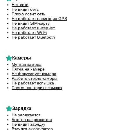
Нет сети
Не видит сеть
Плохо ловит сеть
Не работает навигация GPS
Не видит SIM-карту
Не работает интернет
Не работает Wi-Fi
Не работает Bluetooth
Камеры
Мутная камера
Пятна на камере
Не фокусирует камера
Разбито стекло камеры
Не работает вспышка
Постоянно горит вспышка
Зарядка
Не заряжается
Быстро разряжается
Не видит зарядку
Вздулся аккумулятор